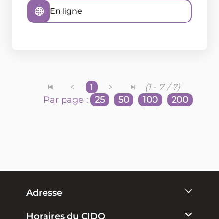
En ligne
1
(1 - 7 / 7)
Par page :
25
50
100
200
Adresse
Horaires du CIDO