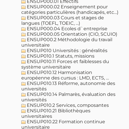
ENSUP000.01 Effectifs
ENSUP000.02 Enseignement pour
catégories particulières (handicapés, etc…)
ENSUP000.03 Cours et stages de
langues (TOEFL, TOEIC, …)
ENSUP000.04 Ecoles d`entreprise
ENSUP000.05 Orientation (CIO, SCUIO)
ENSUP000.2 Méthodologie du travail
universitaire
ENSUP010 Universités : généralités
ENSUP010.1 Statuts, missions
ENSUP010.11 Forces et faiblesses du
système universitaire
ENSUP010.12 Harmonisation
européenne des cursus : LMD, ECTS, …
ENSUP010.13 Réforme, autonomie des
universités
ENSUP010.14 Palmarès, évaluation des
universités
ENSUP010.2 Services, composantes
ENSUP010.21 Bibliothèques
universitaires
ENSUP010.22 Formation continue
universitaire