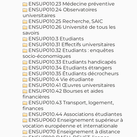
ENSUP010.23 Médecine préventive
ENSUP010.24 Observatoires
universitaires
ENSUP010.25 Recherche, SAIC
ENSUP010.26 Université de tous les
savoirs
ENSUP010.3 Etudiants
ENSUP010.31 Effectifs universitaires
ENSUP010.32 Etudiants : enquêtes
socio-économiques
ENSUP010.33 Etudiants handicapés
ENSUP010.34 Etudiants étrangers
ENSUP010.35 Étudiants décrocheurs
ENSUP010.4 Vie étudiante
ENSUP010.41 Œuvres universitaires
ENSUP010.42 Bourses et aides
financières
ENSUP010.43 Transport, logement,
finances
ENSUP010.44 Associations étudiantes
ENSUP060 Enseignement supérieur à
vocation européenne et internationale
ENSUP070 Enseignement à distance