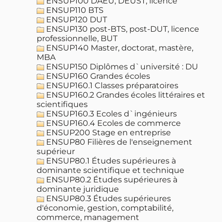
ENSUP100 DAEU, DEUST, licence
ENSUP110 BTS
ENSUP120 DUT
ENSUP130 post-BTS, post-DUT, licence
professionnelle, BUT
ENSUP140 Master, doctorat, mastère,
MBA
ENSUP150 Diplômes d`université : DU
ENSUP160 Grandes écoles
ENSUP160.1 Classes préparatoires
ENSUP160.2 Grandes écoles littéraires et
scientifiques
ENSUP160.3 Ecoles d`ingénieurs
ENSUP160.4 Ecoles de commerce
ENSUP200 Stage en entreprise
ENSUP80 Filières de l'enseignement
supérieur
ENSUP80.1 Études supérieures à
dominante scientifique et technique
ENSUP80.2 Études supérieures à
dominante juridique
ENSUP80.3 Études supérieures
d'économie, gestion, comptabilité,
commerce, management