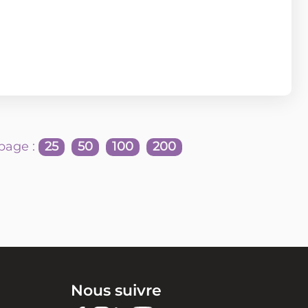
page :
25
50
100
200
Nous suivre