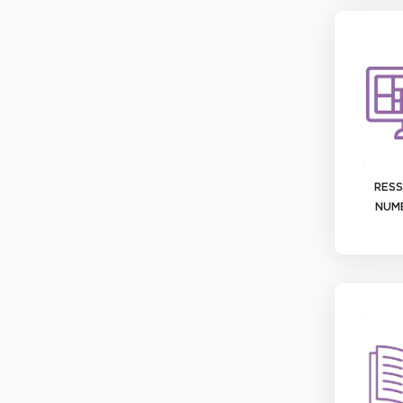
RES
NUM