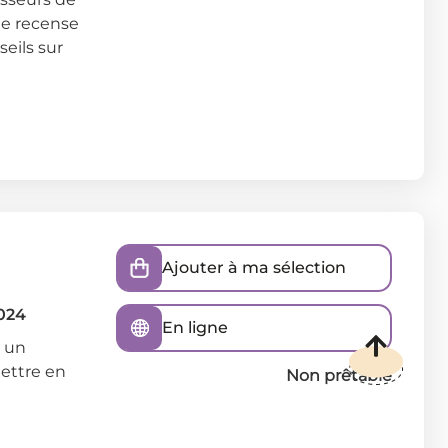
de recense
seils sur
Ajouter à ma sélection
024
En ligne
e un
mettre en
Non prêtable