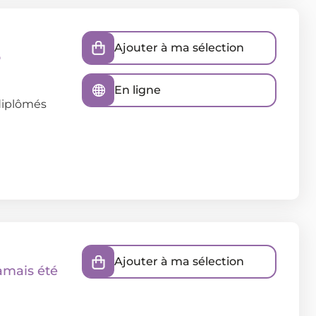
Ajouter à ma sélection
b
En ligne
 diplômés
Ajouter à ma sélection
amais été