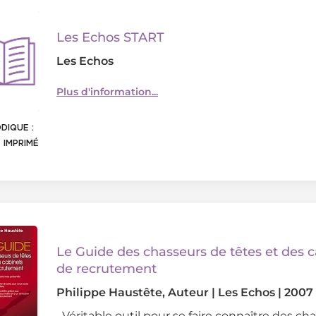
Les Echos START
Les Echos
Plus d'information...
DIQUE :
 IMPRIMÉ
Le Guide des chasseurs de têtes et des 
de recrutement
Philippe Haustête
, Auteur
|
Les Echos
|
2007
Véritable outil pour se faire connaître des ch