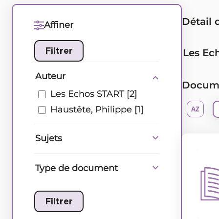
Détail 
Affiner
Les Ec
Auteur
Documen
Les Echos START
[2]
Haustête, Philippe
[1]
Sujets
Type de document