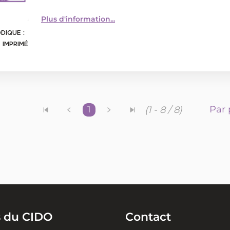
Plus d'information...
DIQUE :
 IMPRIMÉ
1
Par 
(1 - 8 / 8)
s du CIDO
Contact