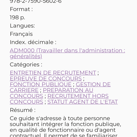
978-2-7590-5602-6
Format :
198 p.
Langues:
Français
Index. décimale :
ADM000 (Travailler dans l'administration :
généralités)
Catégories :
ENTRETIEN DE RECRUTEMENT
;
EPREUVE DE CONCOURS
;
FONCTION PUBLIQUE
;
GESTION DE
CARRIERE
;
PREPARATION AU
CONCOURS
;
RECRUTEMENT HORS
CONCOURS
;
STATUT AGENT DE L'ETAT
Résumé :
Ce guide s'adresse à toute personne
souhaitant intégrer la fonction publique,
en qualité de fonctionnaire ou d'agent
contractuel. Il permet de se familiariser