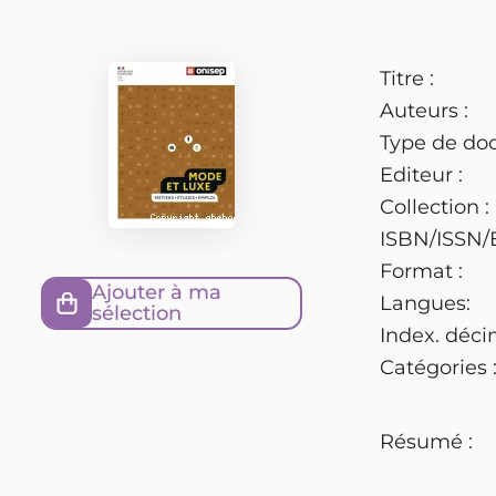
Titre :
Auteurs :
Type de do
Editeur :
Collection :
ISBN/ISSN/
Format :
Ajouter à ma
Langues:
sélection
Index. déci
Catégories 
Résumé :