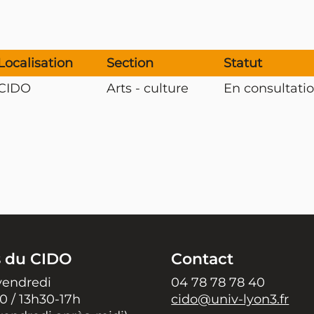
Localisation
Section
Statut
CIDO
Arts - culture
En consultatio
s du CIDO
Contact
vendredi
04 78 78 78 40
0 / 13h30-17h
cido@univ-lyon3.fr