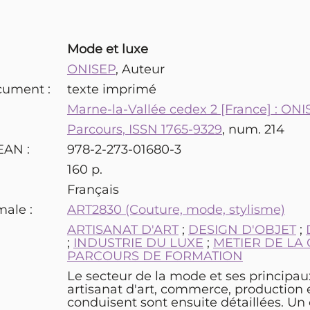
Mode et luxe
ONISEP
, Auteur
cument :
texte imprimé
Marne-la-Vallée cedex 2 [France] : ON
Parcours, ISSN 1765-9329
, num. 214
EAN :
978-2-273-01680-3
160 p.
Français
male :
ART2830 (Couture, mode, stylisme)
:
ARTISANAT D'ART
;
DESIGN D'OBJET
;
;
INDUSTRIE DU LUXE
;
METIER DE LA
PARCOURS DE FORMATION
Le secteur de la mode et ses principaux
artisanat d'art, commerce, production 
conduisent sont ensuite détaillées. U