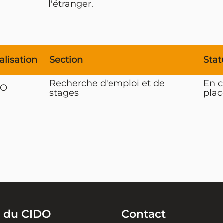
l'étranger.
alisation
Section
Stat
Recherche d'emploi et de
En c
DO
stages
plac
s du CIDO
Contact