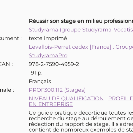
Réussir son stage en milieu profession
Studyrama (groupe Studyrama-Vocatis
cument :
texte imprimé
Levallois-Perret cedex [France] : Gro
StudyramaPro
EAN :
978-2-7590-4959-2
191 p.
Français
male :
PROF300.112 (Stages)
:
NIVEAU DE QUALIFICATION
;
PROFIL 
EN ENTREPRISE
Ce guide pratique décortique toutes les
recherche du stage au déroulement de 
rédaction du rapport de stage. Il s'adre
contient de nombreux exemples de stag