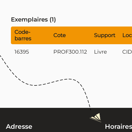
Exemplaires (1)
Code-
Cote
Support
Loc
barres
16395
PROF300.112
Livre
CI
Adresse
Horaire