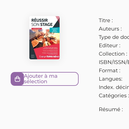
Titre :
Auteurs :
Type de do
Editeur :
Collection :
ISBN/ISSN/
Format :
Ajouter à ma
Langues:
sélection
Index. déci
Catégories 
Résumé :