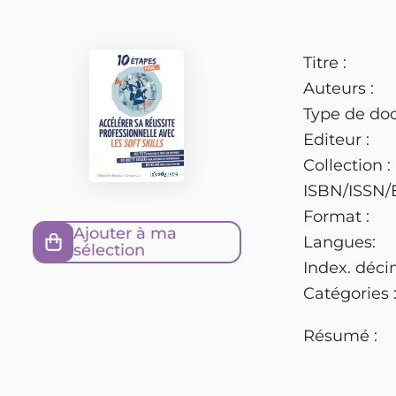
Titre :
Auteurs :
Type de do
Editeur :
Collection :
ISBN/ISSN/
Format :
Ajouter à ma
Langues:
sélection
Index. déci
Catégories 
Résumé :