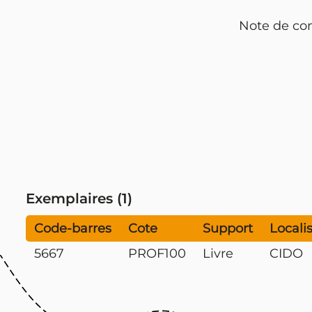
Note de con
Exemplaires (1)
Code-barres
Cote
Support
Locali
5667
PROF100
Livre
CIDO