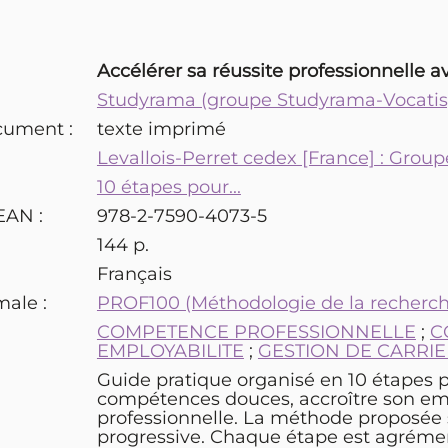
Accélérer sa réussite professionnelle ave
Studyrama (groupe Studyrama-Vocatis
cument :
texte imprimé
Levallois-Perret cedex [France] : Gro
10 étapes pour...
EAN :
978-2-7590-4073-5
144 p.
Français
male :
PROF100 (Méthodologie de la recherche
:
COMPETENCE PROFESSIONNELLE
;
C
EMPLOYABILITE
;
GESTION DE CARRI
Guide pratique organisé en 10 étapes po
compétences douces, accroître son empl
professionnelle. La méthode proposée s
progressive. Chaque étape est agrément