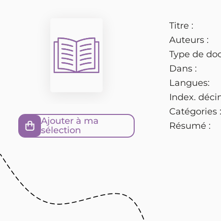
Titre :
Auteurs :
Type de do
Dans :
Langues:
Index. déci
Catégories 
Ajouter à ma
Résumé :
sélection