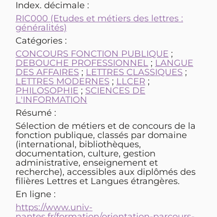
Index. décimale :
RIC000 (Etudes et métiers des lettres :
généralités)
Catégories :
CONCOURS FONCTION PUBLIQUE
;
DEBOUCHE PROFESSIONNEL
;
LANGUE
DES AFFAIRES
;
LETTRES CLASSIQUES
;
LETTRES MODERNES
;
LLCER
;
PHILOSOPHIE
;
SCIENCES DE
L'INFORMATION
Résumé :
Sélection de métiers et de concours de la
fonction publique, classés par domaine
(international, bibliothèques,
documentation, culture, gestion
administrative, enseignement et
recherche), accessibles aux diplômés des
filières Lettres et Langues étrangères.
En ligne :
https://www.univ-
nantes.fr/formation/orientation-parcours-