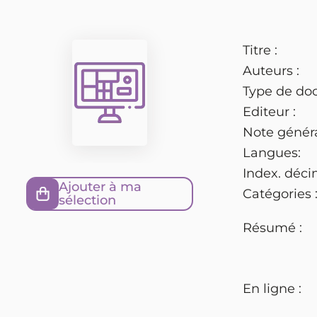
Titre :
Auteurs :
Type de do
Editeur :
Note généra
Langues:
Index. déci
Ajouter à ma
Catégories 
sélection
Résumé :
En ligne :