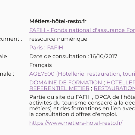
Métiers-hôtel-resto.fr
FAFIH - Fonds national d'assurance For
cument :
ressource numérique
Paris : FAFIH
le :
Date de consultation : 16/10/2017
Français
male :
AGE7500 (Hôtellerie, restauration, tou
:
DOMAINE DE FORMATION
;
HOTELLER
REFERENTIEL METIER
;
RESTAURATIO
Partie du site du FAFIH, OPCA de l'hôtell
activités du tourisme consacré à la dé
métiers) et des formations en lien ave
la consultation d'offres d'emploi.
https://www.metiers-hotel-resto.fr/