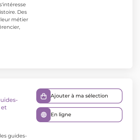
s'intéresse
stoire. Des
leur métier
érencier,
Ajouter à ma sélection
uides-
 et
En ligne
des guides-