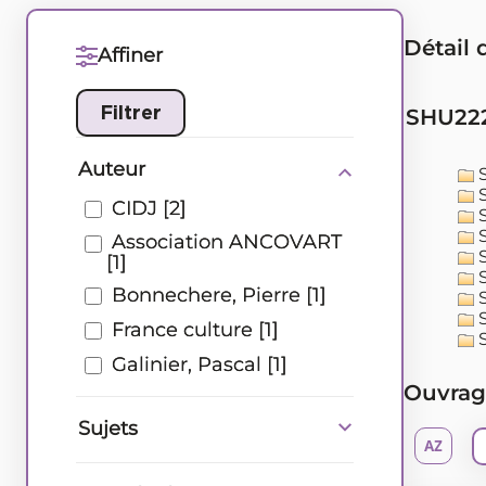
Détail 
Affiner
SHU2220
Auteur
S
S
CIDJ
[2]
S
S
Association ANCOVART
S
[1]
S
Bonnechere, Pierre
[1]
S
S
France culture
[1]
S
Galinier, Pascal
[1]
Ouvrag
Sujets