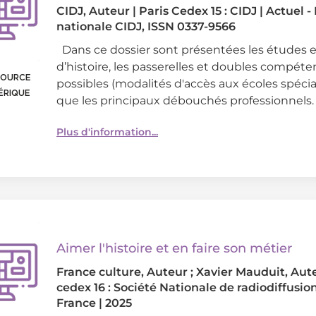
CIDJ
, Auteur
|
Paris Cedex 15 : CIDJ
|
Actuel -
nationale CIDJ, ISSN 0337-9566
Dans ce dossier sont présentées les études 
d’histoire, les passerelles et doubles compét
SOURCE
possibles (modalités d'accès aux écoles spécial
ÉRIQUE
que les principaux débouchés professionnels.
Plus d'information...
Aimer l'histoire et en faire son métier
France culture
, Auteur ;
Xavier Mauduit
, Aut
cedex 16 : Société Nationale de radiodiffusio
France
|
2025