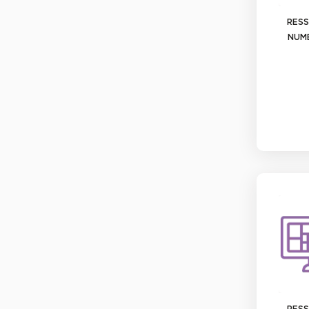
RES
NUM
RES