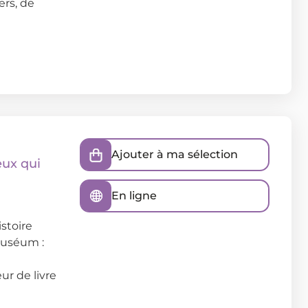
rs, de
Ajouter à ma sélection
eux qui
En ligne
stoire
Muséum :
ur de livre
]