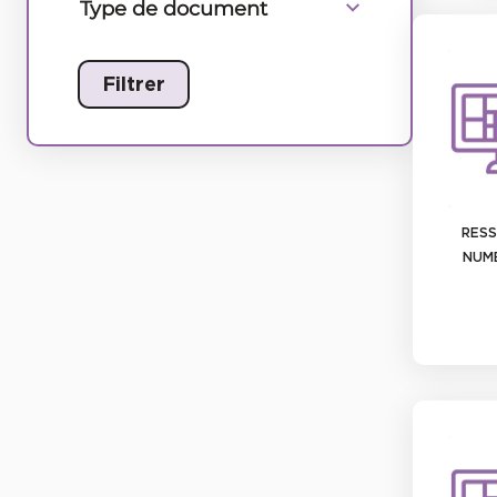
Type de document
RES
NUM