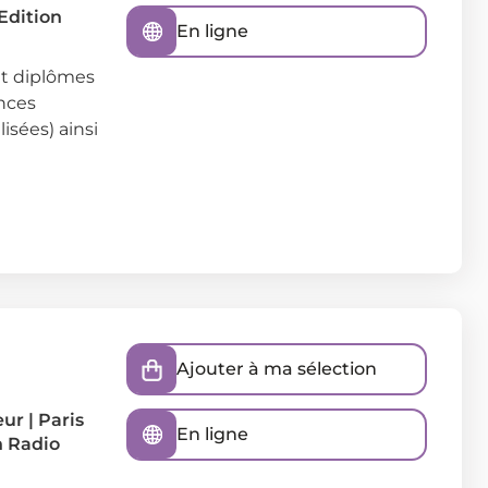
 Edition
En ligne
et diplômes
ences
isées) ainsi
Ajouter à ma sélection
eur
|
Paris
En ligne
n Radio