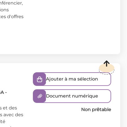
férencier,
ions
es d'offres
Ajouter à ma sélection
A -
Document numérique
s et des
Non prêtable
es avec des
ité