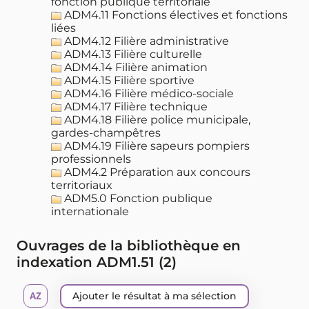
fonction publique territoriale
ADM4.11 Fonctions électives et fonctions
liées
ADM4.12 Filière administrative
ADM4.13 Filière culturelle
ADM4.14 Filière animation
ADM4.15 Filière sportive
ADM4.16 Filière médico-sociale
ADM4.17 Filière technique
ADM4.18 Filière police municipale,
gardes-champêtres
ADM4.19 Filière sapeurs pompiers
professionnels
ADM4.2 Préparation aux concours
territoriaux
ADM5.0 Fonction publique
internationale
Ouvrages de la bibliothèque en
indexation ADM1.51 (
2
)
Ajouter le résultat à ma sélection