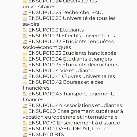
ENSUP010.24 Observatoires
universitaires
ENSUP010.25 Recherche, SAIC
ENSUP010.26 Université de tous les
savoirs
ENSUP010.3 Etudiants
ENSUP010.31 Effectifs universitaires
ENSUP010.32 Etudiants : enquêtes
socio-économiques
ENSUP010.33 Etudiants handicapés
ENSUP010.34 Etudiants étrangers
ENSUP010.35 Étudiants décrocheurs
ENSUP010.4 Vie étudiante
ENSUP010.41 Œuvres universitaires
ENSUP010.42 Bourses et aides
financières
ENSUP010.43 Transport, logement,
finances
ENSUP010.44 Associations étudiantes
ENSUP060 Enseignement supérieur à
vocation européenne et internationale
ENSUP070 Enseignement à distance
ENSUP100 DAEU, DEUST, licence
ENSUP110 BTS