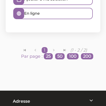
En ligne
1
(1 - 2 / 2)
Par page :
25
50
100
200
Adresse