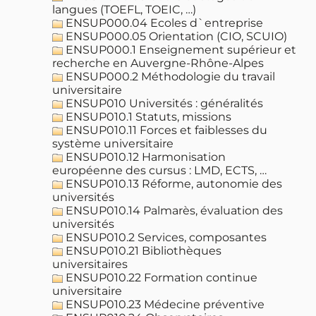
langues (TOEFL, TOEIC, …)
ENSUP000.04 Ecoles d`entreprise
ENSUP000.05 Orientation (CIO, SCUIO)
ENSUP000.1 Enseignement supérieur et
recherche en Auvergne-Rhône-Alpes
ENSUP000.2 Méthodologie du travail
universitaire
ENSUP010 Universités : généralités
ENSUP010.1 Statuts, missions
ENSUP010.11 Forces et faiblesses du
système universitaire
ENSUP010.12 Harmonisation
européenne des cursus : LMD, ECTS, …
ENSUP010.13 Réforme, autonomie des
universités
ENSUP010.14 Palmarès, évaluation des
universités
ENSUP010.2 Services, composantes
ENSUP010.21 Bibliothèques
universitaires
ENSUP010.22 Formation continue
universitaire
ENSUP010.23 Médecine préventive