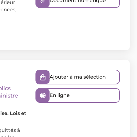
Document numérique
érieur
cences,
Ajouter à ma sélection
lics
inistre
En ligne
se. Lois et
quittés à