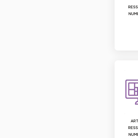
RES
NUM
ART
RES
NUM