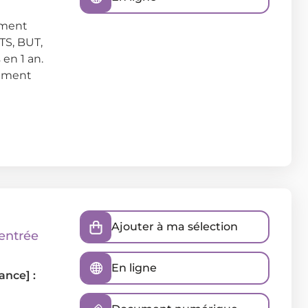
ement
TS, BUT,
 en 1 an.
lement
Ajouter à ma sélection
rentrée
En ligne
ance] :