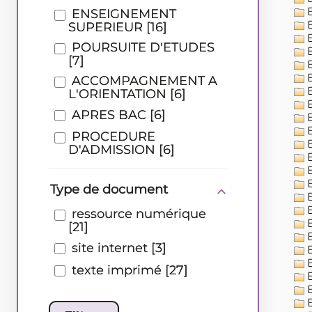
E
ENSEIGNEMENT
E
SUPERIEUR
[16]
E
POURSUITE D'ETUDES
E
[7]
E
E
ACCOMPAGNEMENT A
E
L'ORIENTATION
[6]
E
APRES BAC
[6]
E
E
PROCEDURE
E
D'ADMISSION
[6]
E
E
E
Type de document
E
E
ressource numérique
E
[21]
E
site internet
[3]
E
E
texte imprimé
[27]
E
E
E