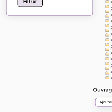
E
E
E
E
E
E
E
E
E
E
E
E
E
E
E
E
E
Ouvrag
Ajouter