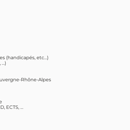
s (handicapés, etc…)
 …)
Auvergne-Rhône-Alpes
e
D, ECTS, …