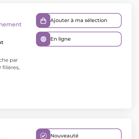
Ajouter à ma sélection
ignement
En ligne
nt
che par
ilières,
Nouveauté