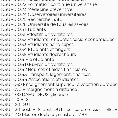
NSUP010.22 Formation continue universitaire
NSUP010.23 Médecine préventive
NSUP010.24 Observatoires universitaires
NSUP010.25 Recherche, SAIC
NSUP010.26 Université de tous les savoirs
NSUP010.3 Etudiants
NSUP010.31 Effectifs universitaires
NSUP010.32 Etudiants : enquêtes socio-économiques
NSUP010.33 Etudiants handicapés
NSUP010.34 Etudiants étrangers
NSUP010.35 Étudiants décrocheurs
NSUP010.4 Vie étudiante
NSUP010.41 Œuvres universitaires
NSUP010.42 Bourses et aides financières
NSUP010.43 Transport, logement, finances
NSUP010.44 Associations étudiantes
NSUP060 Enseignement supérieur à vocation européen
NSUP070 Enseignement à distance
NSUP100 DAEU, DEUST, licence
NSUP110 BTS
NSUP120 DUT
NSUP130 post-BTS, post-DUT, licence professionnelle, 
NSUP140 Master, doctorat, mastère, MBA