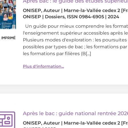
Après bac : le guide des études supérieu
ONISEP
, Auteur
|
Marne-la-Vallée cedex 2 [Fr
ONISEP
|
Dossiers, ISSN 0984-6905
|
2024
Un guide pour mieux comprendre les format
l'enseignement supérieur accessibles après le
 IMPRIMÉ
Plusieurs modes d'exploration : les poursuites
possibles par types de bac ; les formations pa
les formations par filières (B[...]
Plus d'information...
Après le bac : guide national rentrée 202
ONISEP
, Auteur
|
Marne-la-Vallée cedex 2 [Fr