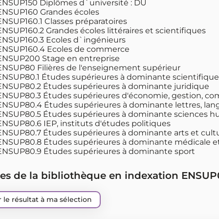
NSUP150 Diplômes d`université : DU
NSUP160 Grandes écoles
NSUP160.1 Classes préparatoires
NSUP160.2 Grandes écoles littéraires et scientifiques
NSUP160.3 Ecoles d`ingénieurs
NSUP160.4 Ecoles de commerce
NSUP200 Stage en entreprise
NSUP80 Filières de l'enseignement supérieur
NSUP80.1 Études supérieures à dominante scientifique
NSUP80.2 Études supérieures à dominante juridique
NSUP80.3 Études supérieures d'économie, gestion, c
NSUP80.4 Études supérieures à dominante lettres, la
NSUP80.5 Études supérieures à dominante sciences hu
NSUP80.6 IEP, instituts d'études politiques
NSUP80.7 Études supérieures à dominante arts et cult
NSUP80.8 Études supérieures à dominante médicale e
NSUP80.9 Études supérieures à dominante sport
es de la bibliothèque en indexation ENSUP
 le résultat à ma sélection