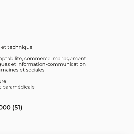
 et technique
omptabilité, commerce, management
ngues et information-communication
maines et sociales
ure
t paramédicale
000 (
51
)