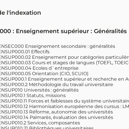
de l'indexation
00 : Enseignement supérieur : Généralités
NSEC000 Enseignement secondaire : généralités
NSUP000.01 Effectifs
NSUP000.02 Enseignement pour catégories particulière
NSUP000.03 Cours et stages de langues (TOEFL, TOEIC,
NSUP000.04 Ecoles d`entreprise
NSUP000.05 Orientation (CIO, SCUIO)
NSUP000.1 Enseignement supérieur et recherche en 
NSUP000.2 Méthodologie du travail universitaire
NSUP010 Universités : généralités
NSUP010.1 Statuts, missions
NSUP010.11 Forces et faiblesses du système universitair
NSUP010.12 Harmonisation européenne des cursus : LM
NSUP010.13 Réforme, autonomie des universités
NSUP010.14 Palmarès, évaluation des universités
NSUP010.2 Services, composantes
NSUP010.21 Bibliothèques universitaires