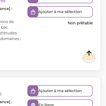
res
ance] :
Ajouter à ma sélection
ions de
Non prêtable
 bac.
 d'études
r domaines ;
Ajouter à ma sélection
6
ance] :
En ligne