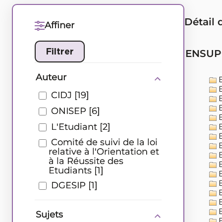
Détail 
Affiner
ENSUP0
Auteur
E
E
CIDJ
[19]
E
E
ONISEP
[6]
E
L'Etudiant
[2]
E
E
Comité de suivi de la loi
E
relative à l'Orientation et
E
à la Réussite des
E
Etudiants
[1]
E
E
DGESIP
[1]
E
E
E
Sujets
E