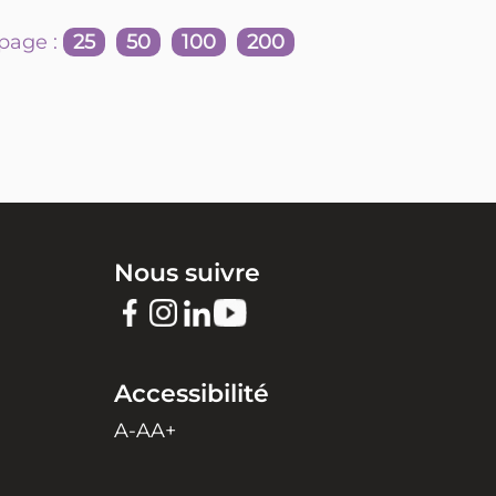
page :
25
50
100
200
Nous suivre
Accessibilité
A-
A
A+