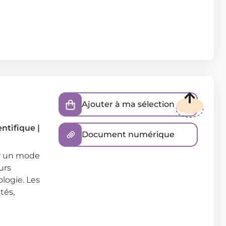
Ajouter à ma sélection
ientifique
|
Document numérique
r un mode
urs
ologie. Les
tés,