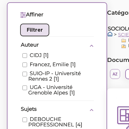
Catégo
Affiner
SOCIOL
>
SCI
Auteur
CIDJ
[1]
Documen
Francez, Emilie
[1]
SUIO-IP - Université
Rennes 2
[1]
UGA - Université
Grenoble Alpes
[1]
Sujets
Type de document