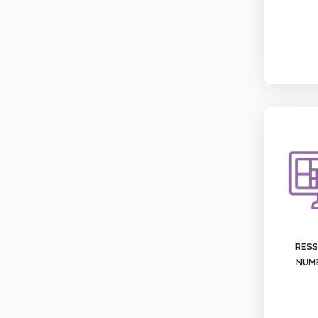
RES
NUM