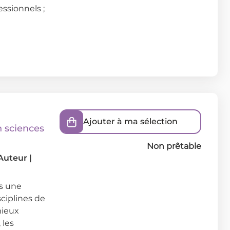
ssionnels ;
Ajouter à ma sélection
n sciences
Non prêtable
 Auteur
|
us une
sciplines de
mieux
 les