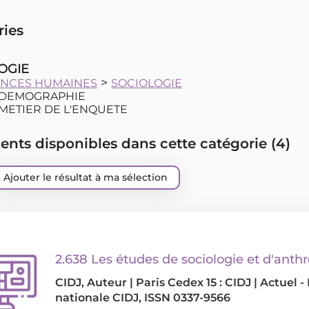
ries
OGIE
>
ENCES HUMAINES
SOCIOLOGIE
DEMOGRAPHIE
METIER DE L'ENQUETE
ts disponibles dans cette catégorie (
4
)
Ajouter le résultat à ma sélection
2.638 Les études de sociologie et d'anth
CIDJ
, Auteur
|
Paris Cedex 15 : CIDJ
|
Actuel -
nationale CIDJ, ISSN 0337-9566