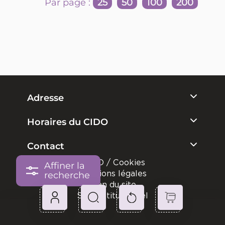
Par page :
25
50
100
200
Adresse
Horaires du CIDO
Contact
RGPD / Cookies
Affiner la
Mentions légales
recherche
Plan du site
Site institutionnel