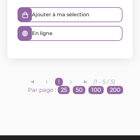
Ajouter à ma sélection
En ligne
1
(1 - 5 / 5)
Par page :
25
50
100
200