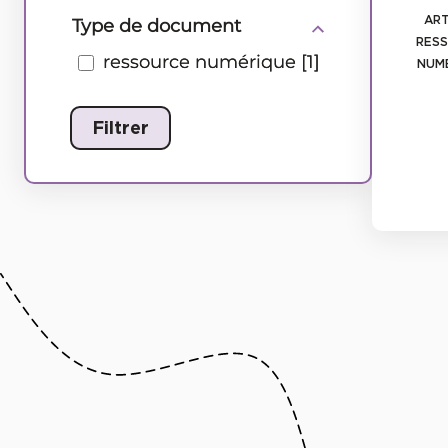
ART
RES
NUM