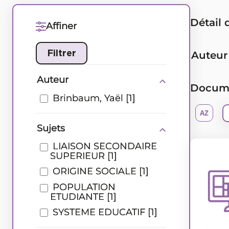
Détail 
Affiner
Auteur
Auteur
Documen
Brinbaum, Yaël
[1]
Sujets
Type de document