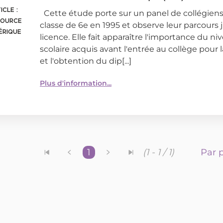
ICLE :
Cette étude porte sur un panel de collégien
SOURCE
classe de 6e en 1995 et observe leur parcours j
ÉRIQUE
licence. Elle fait apparaître l'importance du ni
scolaire acquis avant l'entrée au collège pour l
et l'obtention du dip[...]
Plus d'information...
1
Par p
(1 - 1 / 1)