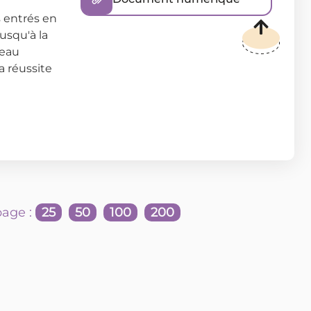
s entrés en
usqu'à la
veau
a réussite
age :
25
50
100
200