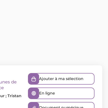
Ajouter à ma sélection
eunes de
ce
En ligne
ur ;
Tristan
Document numérique