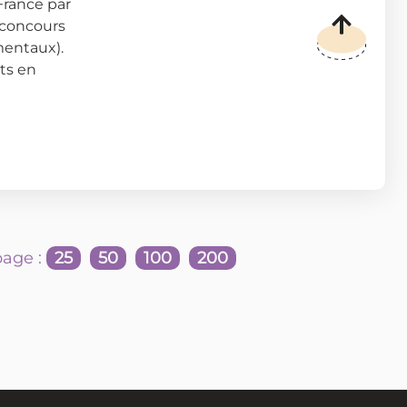
France par
 concours
mentaux).
ats en
age :
25
50
100
200