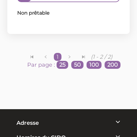
Non prêtable
1
(1 - 2 / 2)
Par page :
25
50
100
200
Adresse