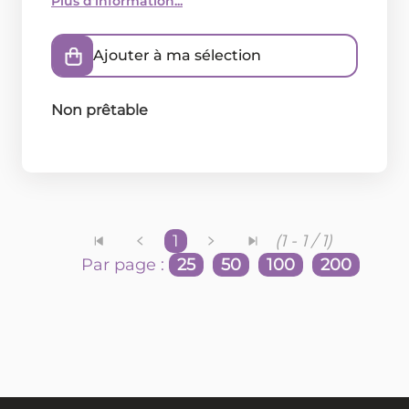
Plus d'information...
Ajouter à ma sélection
Non prêtable
1
(1 - 1 / 1)
Par page :
25
50
100
200